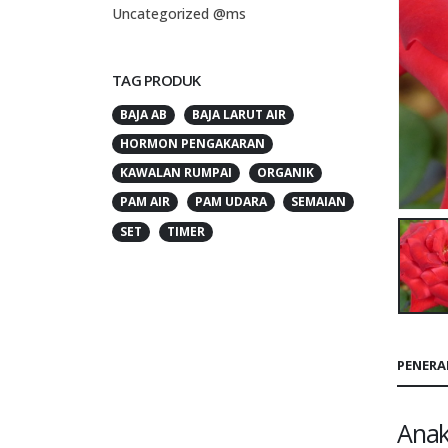
Uncategorized @ms
TAG PRODUK
BAJA AB
BAJA LARUT AIR
HORMON PENGAKARAN
KAWALAN RUMPAI
ORGANIK
PAM AIR
PAM UDARA
SEMAIAN
SET
TIMER
PENER
Anak