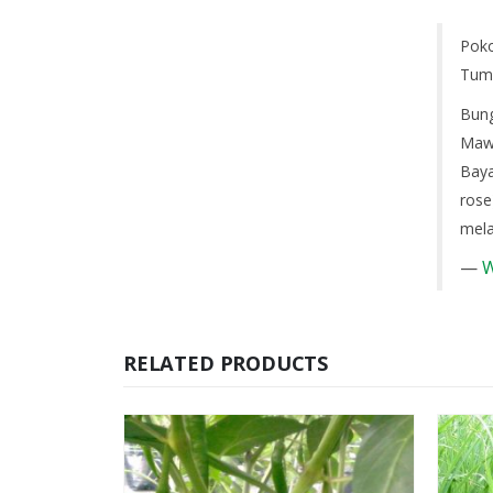
Poko
Tumb
Bung
Mawa
Baya
rose
mela
—
W
RELATED PRODUCTS