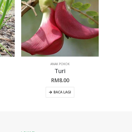
ANAK POKOK
Turi
L
RM
8.00
RM
1
Sai
BACA LAGI