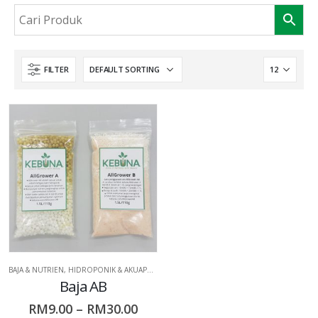
FILTER
BAJA & NUTRIEN
,
HIDROPONIK & AKUAPONIK
,
IRIGASI & FERTIGASI
Baja AB
RM
9.00
–
RM
30.00