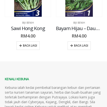
BIJI BENIH
BIJI BENIH
Sawi Hong Kong
Bayam Hijau – Daun Tajam
RM
4.00
RM
4.00
BACA LAGI
BACA LAGI
KENALI KEBUNA
Kebuna ialah kedai pembekal barangan kebun dan pertanian
serta nurseri tanaman sayuran, herba dan buah-buahan yang
terletak berhampiran dengan Putrajaya. Lokasi kami juga
tidak jauh dari Cyberjaya, Kajang, Dengkil, dan Bangi. Sila
lawati kedai online Kebuna untuk melihat atau membeli