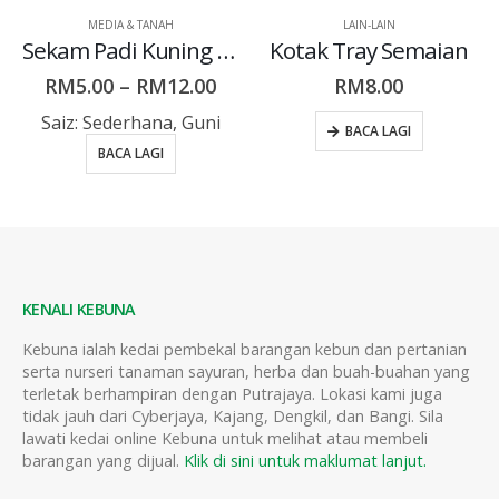
LAIN-LAIN
MEDIA & TANAH
Kotak Tray Semaian
Kapur Pertanian
RM
8.00
RM
5.00
–
RM
35.00
Berat
:
800g, 5kg, 25kg
BACA LAGI
BACA LAGI
KENALI KEBUNA
Kebuna ialah kedai pembekal barangan kebun dan pertanian
serta nurseri tanaman sayuran, herba dan buah-buahan yang
terletak berhampiran dengan Putrajaya. Lokasi kami juga
tidak jauh dari Cyberjaya, Kajang, Dengkil, dan Bangi. Sila
lawati kedai online Kebuna untuk melihat atau membeli
barangan yang dijual.
Klik di sini untuk maklumat lanjut.