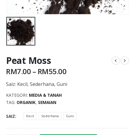
Peat Moss
RM
7.00
–
RM
55.00
Saiz
:
Kecil, Sederhana, Guni
KATEGORI:
MEDIA & TANAH
TAG:
ORGANIK
,
SEMAIAN
SAIZ
Kecil
Sederhana
Guni