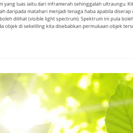
ang luas iaitu dari inframerah sehinggalah ultraungu. Ki
h daripada matahari menjadi tenaga haba apabila diserap ol
oleh dilihat (visible light spectrum). Spektrum ini pula b
ada objek di sekeliling kita disebabkan permukaan objek te