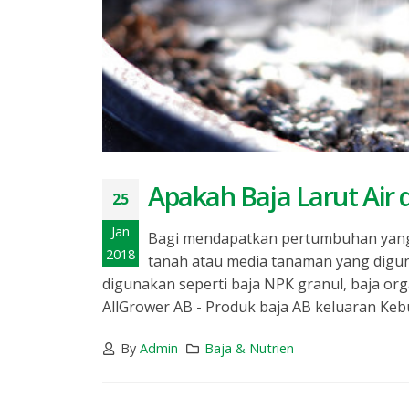
Apakah Baja Larut Air 
25
Jan
Bagi mendapatkan pertumbuhan yang 
2018
tanah atau media tanaman yang digun
digunakan seperti baja NPK granul, baja organ
AllGrower AB - Produk baja AB keluaran Kebuna
By
Admin
Baja & Nutrien