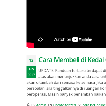
Cara Membeli di Kedai
13
Dis
UPDATE: Panduan terbaru terdapat di 
2017
atas akan menunjukkan anda cara untu
akan ditambah dari semasa ke semasa. Jika 
persoalan, sila tinggalkannya di ruangan 
beroperasi. Masih banyak penambah baikan y
By
Admin
Uncategorized
cara beli online