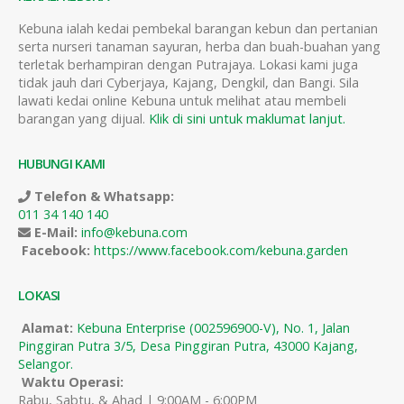
Kebuna ialah kedai pembekal barangan kebun dan pertanian
serta nurseri tanaman sayuran, herba dan buah-buahan yang
terletak berhampiran dengan Putrajaya. Lokasi kami juga
tidak jauh dari Cyberjaya, Kajang, Dengkil, dan Bangi. Sila
lawati kedai online Kebuna untuk melihat atau membeli
barangan yang dijual.
Klik di sini untuk maklumat lanjut.
HUBUNGI KAMI
Telefon & Whatsapp:
011 34 140 140
E-Mail:
info@kebuna.com
Facebook:
https://www.facebook.com/kebuna.garden
LOKASI
Alamat:
Kebuna Enterprise (002596900-V), No. 1, Jalan
Pinggiran Putra 3/5, Desa Pinggiran Putra, 43000 Kajang,
Selangor.
Waktu Operasi:
Rabu, Sabtu, & Ahad | 9:00AM - 6:00PM