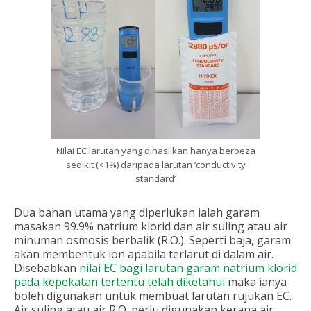
Nilai EC larutan yang dihasilkan hanya berbeza
sedikit (<1%) daripada larutan ‘conductivity
standard’
Dua bahan utama yang diperlukan ialah garam
masakan 99.9% natrium klorid dan air suling atau air
minuman osmosis berbalik (R.O.). Seperti baja, garam
akan membentuk ion apabila terlarut di dalam air.
Disebabkan
nilai EC bagi larutan garam natrium klorid
pada kepekatan tertentu telah diketahui
maka ianya
boleh digunakan untuk membuat larutan rujukan EC.
Air suling atau air R.O. perlu digunakan kerana air