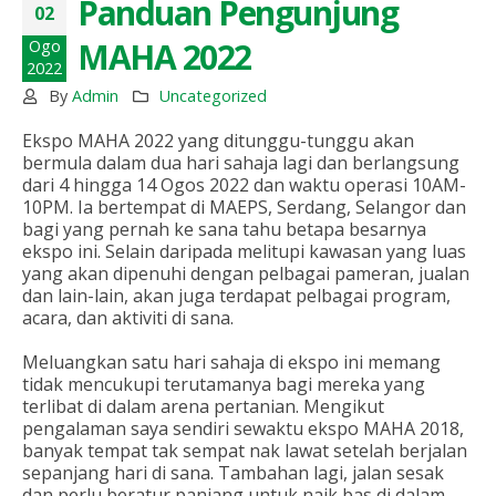
Panduan Pengunjung
02
MAHA 2022
Ogo
2022
By
Admin
Uncategorized
Ekspo MAHA 2022 yang ditunggu-tunggu akan
bermula dalam dua hari sahaja lagi dan berlangsung
dari 4 hingga 14 Ogos 2022 dan waktu operasi 10AM-
10PM. Ia bertempat di MAEPS, Serdang, Selangor dan
bagi yang pernah ke sana tahu betapa besarnya
ekspo ini. Selain daripada melitupi kawasan yang luas
yang akan dipenuhi dengan pelbagai pameran, jualan
dan lain-lain, akan juga terdapat pelbagai program,
acara, dan aktiviti di sana.
Meluangkan satu hari sahaja di ekspo ini memang
tidak mencukupi terutamanya bagi mereka yang
terlibat di dalam arena pertanian. Mengikut
pengalaman saya sendiri sewaktu ekspo MAHA 2018,
banyak tempat tak sempat nak lawat setelah berjalan
sepanjang hari di sana. Tambahan lagi, jalan sesak
dan perlu beratur panjang untuk naik bas di dalam